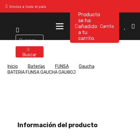
Envíos a todo el país
Producto
se ha
añadido
a tu
Búsqueda
carrito.
de
productos
Buscar
Inicio
Baterías
FUNSA
Gaucha
BATERIA FUNSA GAUCHA GAU80J
Información del producto