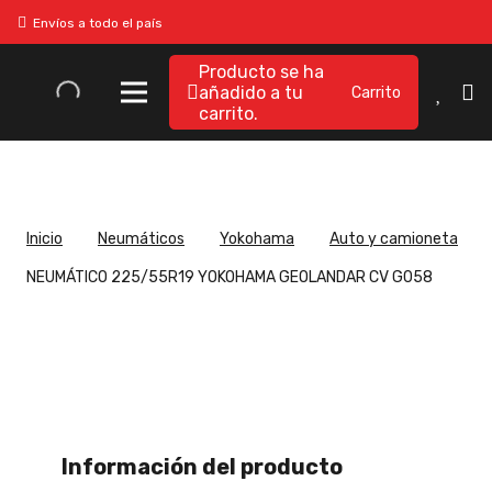
Envíos a todo el país
Producto
se ha
añadido a tu
carrito.
Inicio
Neumáticos
Yokohama
Auto y camioneta
NEUMÁTICO 225/55R19 YOKOHAMA GEOLANDAR CV G058
Información del producto