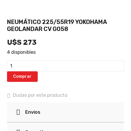
NEUMÁTICO 225/55R19 YOKOHAMA
GEOLANDAR CV G058
U$S
273
4 disponibles
NEUMÁTICO
225/55R19
Comprar
YOKOHAMA
GEOLANDAR
CV
Dudas por este producto
G058
cantidad
Envios